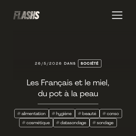
26/5/2026
DANS
SOCIÉTÉ
Les Français et le miel,
du pot à la peau
#
alimentation
#
hygiène
#
beauté
#
conso
#
cosmétique
#
datasondage
#
sondage