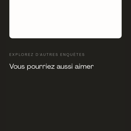
EXPLOREZ D'AUTRES ENQUÊTES
Vous pourriez aussi aimer
FEATURED
TECHNOLOGIE
Les robots vont devoir annoncer la
couleur