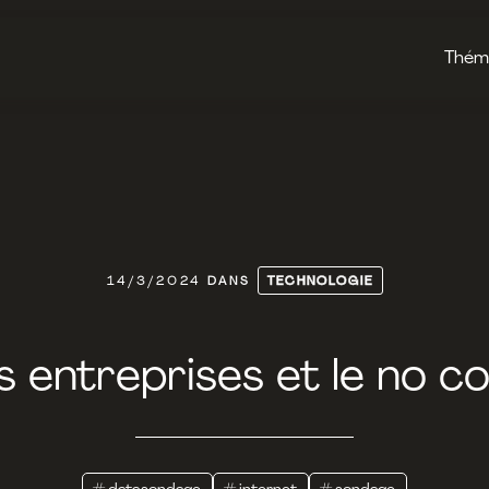
Thém
14/3/2024
DANS
TECHNOLOGIE
s entreprises et le no c
#
datasondage
#
internet
#
sondage