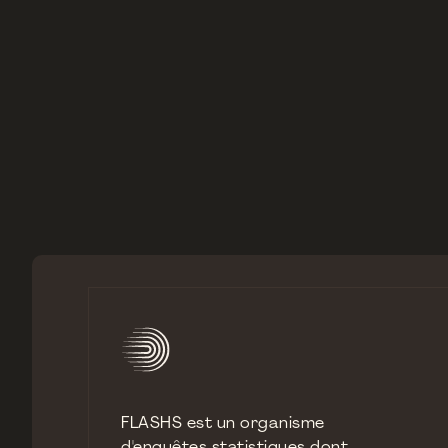
devient un enjeu social
FLASHS est un organisme
d'enquêtes statistiques dont