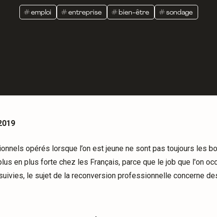
#
emploi
#
entreprise
#
bien-être
#
sondage
2019
onnels opérés lorsque l’on est jeune ne sont pas toujours les bo
lus en plus forte chez les Français, parce que le job que l'on oc
uivies, le sujet de la reconversion professionnelle concerne des