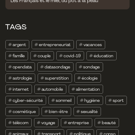
Les Français et le miel, du pot à la peau
TAGS
#
argent
#
entrepreneuriat
#
vacances
#
famille
#
couple
#
covid-19
#
éducation
#
opendata
#
datasondage
#
sondage
#
astrologie
#
superstition
#
écologie
#
internet
#
automobile
#
alimentation
#
cyber-sécurité
#
sommeil
#
hygiène
#
sport
#
cosmétique
#
bien-être
#
sexualité
#
télécom
#
voyage
#
entreprise
#
beauté
#
animaux
#
transport
#
politique
#
conso