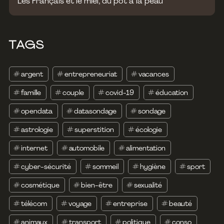
Les Français et le miel, du pot à la peau
TAGS
#
argent
#
entrepreneuriat
#
vacances
#
famille
#
couple
#
covid-19
#
éducation
#
opendata
#
datasondage
#
sondage
#
astrologie
#
superstition
#
écologie
#
internet
#
automobile
#
alimentation
#
cyber-sécurité
#
sommeil
#
hygiène
#
sport
#
cosmétique
#
bien-être
#
sexualité
#
télécom
#
voyage
#
entreprise
#
beauté
#
animaux
#
transport
#
politique
#
conso